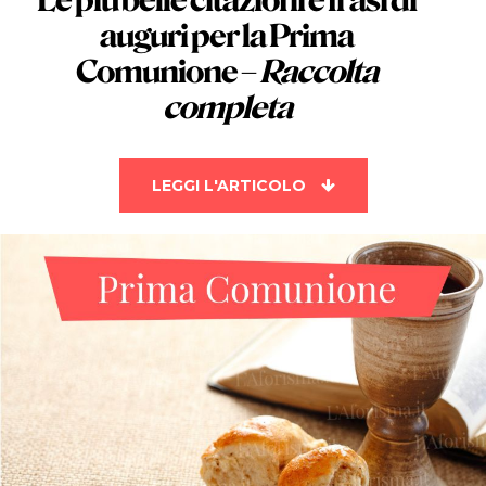
Le più belle
citazioni e frasi di
auguri per la Prima
Comunione
–
Raccolta
completa
LEGGI L'ARTICOLO