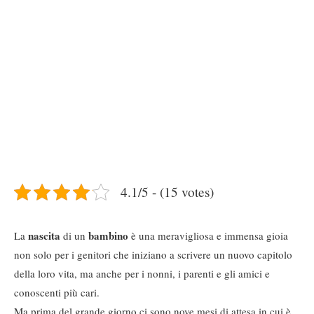
4.1/5 - (15 votes)
nascita
bambino
La
di un
è una meravigliosa e immensa gioia
non solo per i genitori che iniziano a scrivere un nuovo capitolo
della loro vita, ma anche per i nonni, i parenti e gli amici e
conoscenti più cari.
Ma prima del grande giorno ci sono nove mesi di attesa in cui è