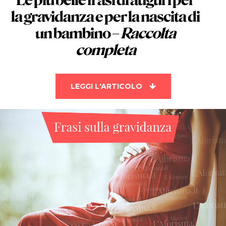
Le più belle
frasi di auguri per
la gravidanza e per la nascita di
un bambino
–
Raccolta
completa
LEGGI L'ARTICOLO