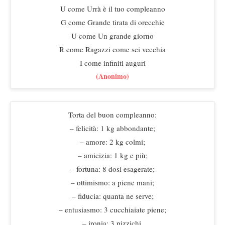
U come Urrà è il tuo compleanno
G come Grande tirata di orecchie
U come Un grande giorno
R come Ragazzi come sei vecchia
I come infiniti auguri
(Anonimo)
Torta del buon compleanno:
– felicità: 1 kg abbondante;
– amore: 2 kg colmi;
– amicizia: 1 kg e più;
– fortuna: 8 dosi esagerate;
– ottimismo: a piene mani;
– fiducia: quanta ne serve;
– entusiasmo: 3 cucchiaiate piene;
– ironia: 3 pizzichi.