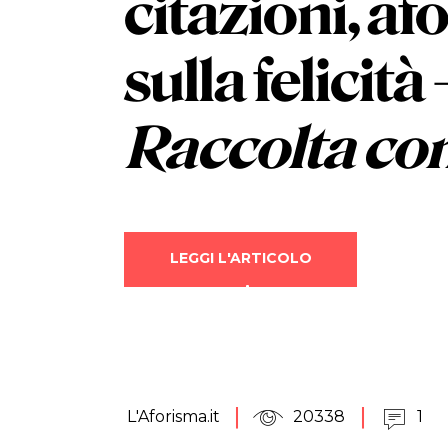
citazioni, af
sulla felicità
Raccolta co
LEGGI L'ARTICOLO
L'Aforisma.it
20338
1