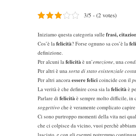
3/5 - (2 votes)
frasi, citazio
Iniziamo questa categoria sulle
felicità
fel
Cos’è la
? Forse ognuno sa cos’è la
definizione.
felicità
Per alcuni la
è un’
emozione
, una
condi
Per altri è una
sorta di stato esistenziale cost
essere felici
Per altri ancora
coincide con il
p
felicità
La verità è che definire cosa sia la
è p
felicità
Parlare di
è sempre molto difficile, in 
soggettivo
che è veramente complicato capire 
Ci sono purtroppo momenti della vita nei qual
che ci colpisce da vicino, vuoi perchè abbiam
lasciato, e con gli esempi potremmo continuare