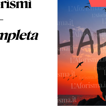
orismi
–
mpleta