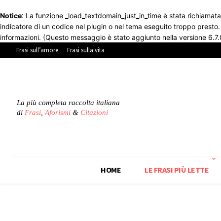
Notice
: La funzione _load_textdomain_just_in_time è stata richiamat
indicatore di un codice nel plugin o nel tema eseguito troppo presto
informazioni. (Questo messaggio è stato aggiunto nella versione 6.7.
Frasi sull’amore
Frasi sulla vita
La più completa raccolta italiana
di
Frasi
,
Aforismi
&
Citazioni
HOME
LE FRASI PIÙ LETTE