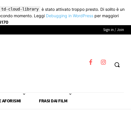
td-cloud-library
è stato attivato troppo presto. Di solito è un
secondo momento. Leggi
Debugging in WordPress
per maggiori
6170
Sign in / Join
E AFORISMI
FRASI DAI FILM