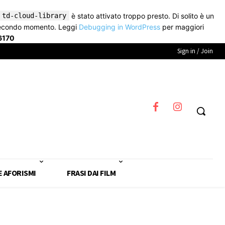
td-cloud-library
è stato attivato troppo presto. Di solito è un
secondo momento. Leggi
Debugging in WordPress
per maggiori
6170
Sign in / Join
E AFORISMI
FRASI DAI FILM