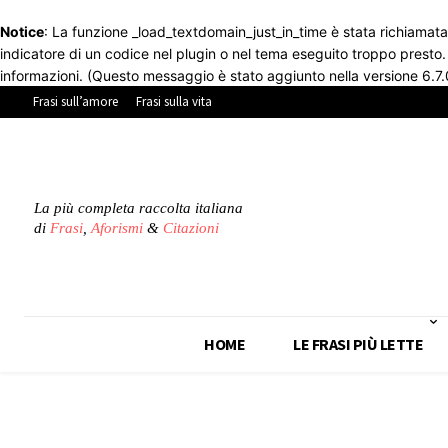
Notice
: La funzione _load_textdomain_just_in_time è stata richiamat
indicatore di un codice nel plugin o nel tema eseguito troppo presto
informazioni. (Questo messaggio è stato aggiunto nella versione 6.7.
Frasi sull’amore
Frasi sulla vita
La più completa raccolta italiana
di
Frasi
,
Aforismi
&
Citazioni
HOME
LE FRASI PIÙ LETTE