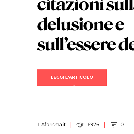
citazioni sul
delusione
e
sull’essere d
LEGGI L'ARTICOLO
L'Aforisma.it
6976
0