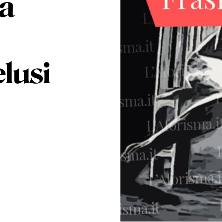
la
elusi