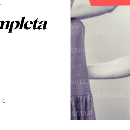
–
mpleta
0