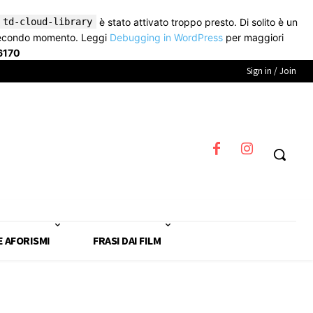
td-cloud-library
è stato attivato troppo presto. Di solito è un
secondo momento. Leggi
Debugging in WordPress
per maggiori
6170
Sign in / Join
E AFORISMI
FRASI DAI FILM