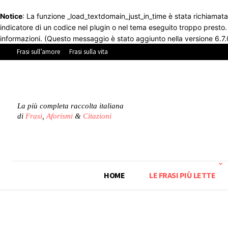
Notice
: La funzione _load_textdomain_just_in_time è stata richiamat
indicatore di un codice nel plugin o nel tema eseguito troppo presto
informazioni. (Questo messaggio è stato aggiunto nella versione 6.7.
Frasi sull’amore
Frasi sulla vita
La più completa raccolta italiana
di
Frasi
,
Aforismi
&
Citazioni
HOME
LE FRASI PIÙ LETTE