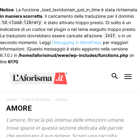
Notice
: La funzione _load_textdomain_just_in_time è stata richiamata
in maniera scorretta
. Il caricamento della traduzione per il dominio
td-cloud-library
è stato attivato troppo presto. Di solito è un
indicatore di un codice nel plugin o nel tema eseguito troppo presto.
Le traduzioni dovrebbero essere caricate all'azione
init
o in un
secondo momento. Leggi
Debugging in WordPress
per maggiori
informazioni. (Questo messaggio è stato aggiunto nella versione
6.7.0.) in
/home/laforismud/www/wp-includes/functions.php
on
line
6170
Home
Frasi e Aforismi
Amore
AMORE
L’amore, forse la più intensa delle emozioni umane,
trova spazio in questa sezione dedicata alle parole
che esplorano il suo potere. Scopri una raccolta