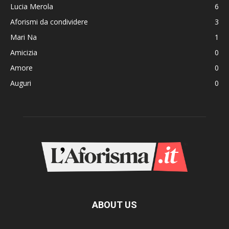
Lucia Merola
6
Aforismi da condividere
3
Mari Na
1
Amicizia
0
Amore
0
Auguri
0
ABOUT US