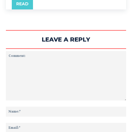
READ
LEAVE A REPLY
Comment:
Na
Ema