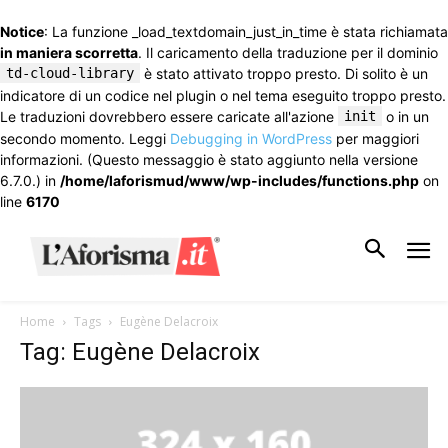
Notice
: La funzione _load_textdomain_just_in_time è stata richiamata
in maniera scorretta
. Il caricamento della traduzione per il dominio
td-cloud-library
è stato attivato troppo presto. Di solito è un
indicatore di un codice nel plugin o nel tema eseguito troppo presto.
Le traduzioni dovrebbero essere caricate all'azione
init
o in un
secondo momento. Leggi
Debugging in WordPress
per maggiori
informazioni. (Questo messaggio è stato aggiunto nella versione
6.7.0.) in
/home/laforismud/www/wp-includes/functions.php
on
line
6170
Home
Tags
Eugène Delacroix
Tag: Eugène Delacroix