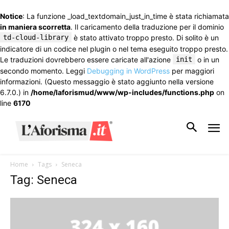
Notice
: La funzione _load_textdomain_just_in_time è stata richiamata
in maniera scorretta
. Il caricamento della traduzione per il dominio
td-cloud-library
è stato attivato troppo presto. Di solito è un
indicatore di un codice nel plugin o nel tema eseguito troppo presto.
Le traduzioni dovrebbero essere caricate all'azione
init
o in un
secondo momento. Leggi
Debugging in WordPress
per maggiori
informazioni. (Questo messaggio è stato aggiunto nella versione
6.7.0.) in
/home/laforismud/www/wp-includes/functions.php
on
line
6170
Home
Tags
Seneca
Tag: Seneca