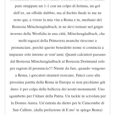
pure strappare un 1-1 con un colpo di fortuna, un gol
dell’ex, un offside dubbio, ma al fischio finale io me ne
resto qui, a vivere la mia vita a Roma e tu, mediano del
Borussia Mönchengladbach, te ne devi tornare nel grigio
inverno della Westfalia in una città, Mönchengladbach, che
molti ragazzi della Primavera neanche riescono a
pronunciare, perché questo benedetto nome si comincia a
imparare solo intorno ai vent’anni. Quanti calciatori passano
dal Borussia Mönchengladbach al Borussia Dortmund solo
per ragioni di pronuncia!!! Niente da fare, quando vengono
a Roma, i giocatori stranieri rosicano. Fateci caso alla
prossima partita della Roma in Europa se non picchiano giù
duro: è per colpa della bellezza dei nostri monumenti. Uno
sgambetto per l’Altare della Patria. Un tackle in scivolata per
la Domus Aurea. Un’entrata da dietro per le Catacombe di
San Callisto. (dalla prefazione di E mo’ te spiego Roma)