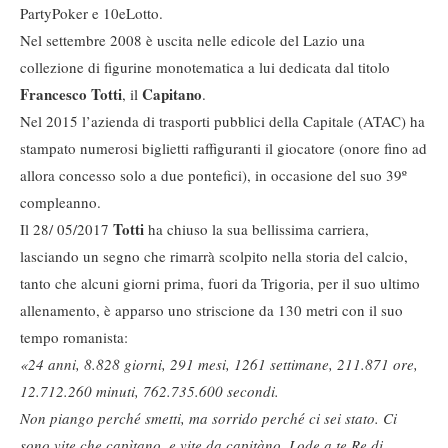
PartyPoker e 10eLotto.
Nel settembre 2008 è uscita nelle edicole del Lazio una
collezione di figurine monotematica a lui dedicata dal titolo
Francesco Totti
Capitano
, il
.
Nel 2015 l’azienda di trasporti pubblici della Capitale (ATAC) ha
stampato numerosi biglietti raffiguranti il giocatore (onore fino ad
allora concesso solo a due pontefici), in occasione del suo 39º
compleanno.
Totti
Il 28/ 05/2017
ha chiuso la sua bellissima carriera,
lasciando un segno che rimarrà scolpito nella storia del calcio,
tanto che alcuni giorni prima, fuori da Trigoria, per il suo ultimo
allenamento, è apparso uno striscione da 130 metri con il suo
tempo romanista:
«24 anni, 8.828 giorni, 291 mesi, 1261 settimane, 211.871 ore,
12.712.260 minuti, 762.735.600 secondi.
Non piango perché smetti, ma sorrido perché ci sei stato. Ci
sono vite che capìtano, e vite da capitàno. Lode a te Re di