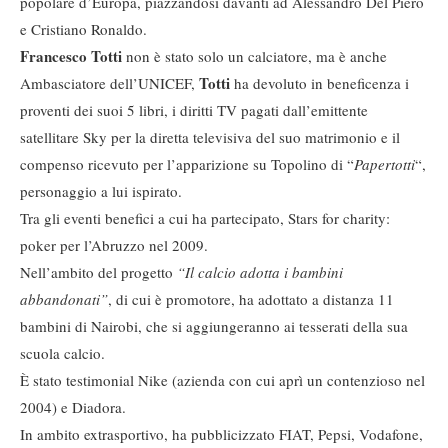
popolare d’Europa, piazzandosi davanti ad Alessandro Del Piero
e Cristiano Ronaldo.
Francesco Totti
non è stato solo un calciatore, ma è anche
Totti
Ambasciatore dell’UNICEF,
ha devoluto in beneficenza i
proventi dei suoi 5 libri, i diritti TV pagati dall’emittente
satellitare Sky per la diretta televisiva del suo matrimonio e il
compenso ricevuto per l’apparizione su Topolino di “
Papertotti
“,
personaggio a lui ispirato.
Tra gli eventi benefici a cui ha partecipato, Stars for charity:
poker per l’Abruzzo nel 2009.
Nell’ambito del progetto
“Il calcio adotta i bambini
abbandonati”
, di cui è promotore, ha adottato a distanza 11
bambini di Nairobi, che si aggiungeranno ai tesserati della sua
scuola calcio.
È stato testimonial Nike (azienda con cui aprì un contenzioso nel
2004) e Diadora.
In ambito extrasportivo, ha pubblicizzato FIAT, Pepsi, Vodafone,