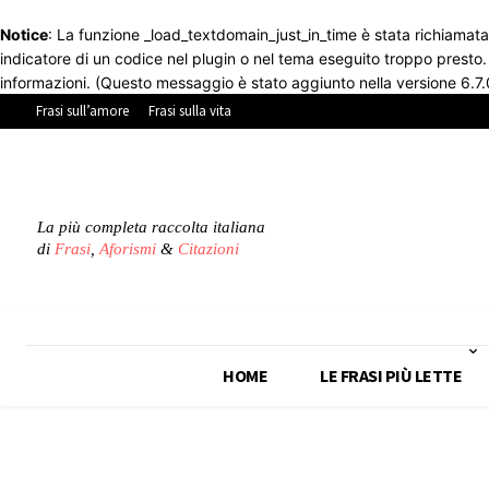
Notice
: La funzione _load_textdomain_just_in_time è stata richiamat
indicatore di un codice nel plugin o nel tema eseguito troppo presto
informazioni. (Questo messaggio è stato aggiunto nella versione 6.7.
Frasi sull’amore
Frasi sulla vita
La più completa raccolta italiana
di
Frasi
,
Aforismi
&
Citazioni
HOME
LE FRASI PIÙ LETTE