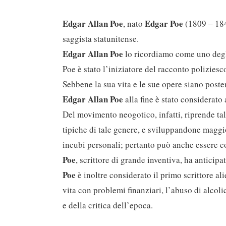
Edgar Allan Poe
Edgar Poe
, nato
(1809 – 1849
saggista statunitense.
Edgar Allan Poe
lo ricordiamo come uno degli 
Poe è stato l’iniziatore del racconto poliziesco
Sebbene la sua vita e le sue opere siano poste
Edgar Allan Poe
alla fine è stato considerat
Del movimento neogotico, infatti, riprende ta
tipiche di tale genere, e sviluppandone maggio
incubi personali; pertanto può anche essere 
Poe
, scrittore di grande inventiva, ha anticipat
Poe
è inoltre considerato il primo scrittore a
vita con problemi finanziari, l’abuso di alcol
e della critica dell’epoca.