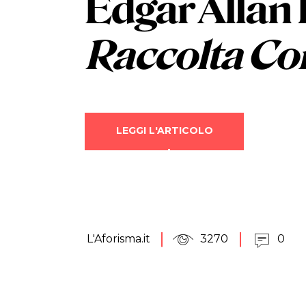
Edgar Allan
Raccolta Co
LEGGI L'ARTICOLO
L'Aforisma.it
3270
0