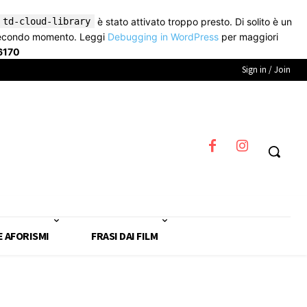
td-cloud-library
è stato attivato troppo presto. Di solito è un
secondo momento. Leggi
Debugging in WordPress
per maggiori
6170
Sign in / Join
E AFORISMI
FRASI DAI FILM