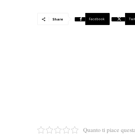
Facebook
Twi
Share
Quanto ti piace quest