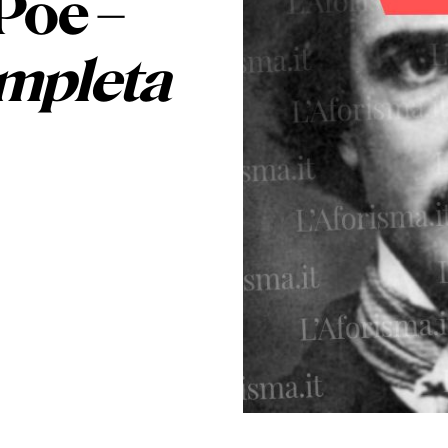
 Poe
–
mpleta